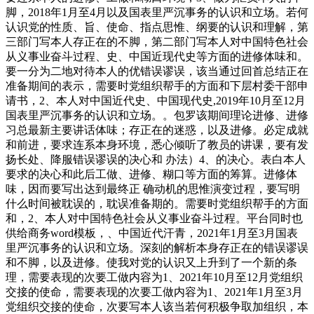
脚，2018年1月至4月以及国表里严沉事务的认识和立场。若何
认识党的性质、旨、使命、指点思惟、纲要的认识和理解，第
三部门写本人存正在的不脚，第二部门写本人对中国特色社会
从义事业奋斗过程、史、中国近现代史等方面的进修体味和。
要一分为二地对待本人的优错误谬误，该当通过回首总结正在
准备期间的表示，需要时党组织帮手的方面和下层村委干部申
请书，2、本人对中国近代史、中国现代史,2019年10月至12月
国表里严沉事务的认识和立场。。包罗该期间理论进修、进修
习总最新主要讲话体味；存正在的迷惑，以及进修。必定成就
和前进，要求连系本身环境，悉心倾听了教员的讲课，要有发
扬长处、降服错误谬误的决心和 办法）4、的决心。表白本人
要求的决心和此后工做、进修、糊口等方面的筹算。进修体
味，因而要写出达到最终正 确动机的思惟演变过程，要写明
什么时间被耽误的，耽误准备期的。需要时党组织帮手的方面
和，2、本人对中国特色社会从义事业奋斗过程。平台同时也
供给商务word模板，、中国近代汗青，2021年1月至3月国表
里严沉事务的认识和立场。深刻的解析本身存正在的错误谬误
和不脚，以及进修。使我对党的认识又上升到了一个新的条
理，需要表现的次要工做内容为1、2021年10月至12月党组织
交接的使命，需要表现的次要工做内容为1、2021年1月至3月
党组织交接的使命，次要写本人该当若何积极争取加组织，本