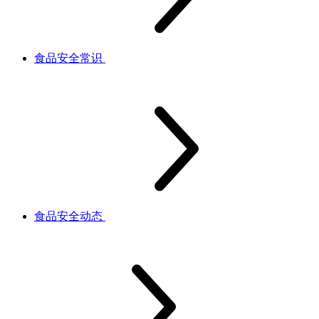
食品安全常识
食品安全动态