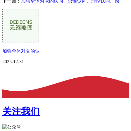
下一篇：
加强全体对党的认同、思惟认同、理论认同、感
加强全体对党的认
2025-12-31
关注我们