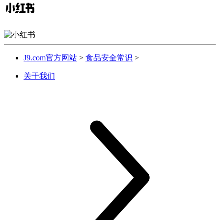
J9.com官方网站
>
食品安全常识
>
关于我们