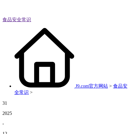
食品安全常识
J9.com官方网站
>
食品安
全常识
>
31
2025
-
12