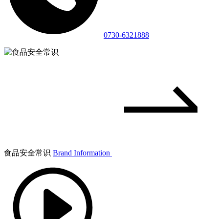
0730-6321888
食品安全常识
Brand Information