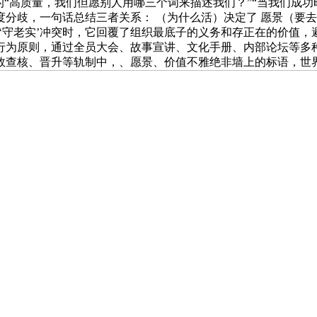
的“高质量，我们但愿别人用哪三个词来描述我们？”“当我们成
分歧，一句话总结三者关系： （为什么活）决定了 愿景（要
’和‘守老实’冲突时，它回覆了组织最底子的义务和存正在的价值
行为原则，通过全员大会、故事宣讲、文化手册、内部论坛等多
查核、晋升等轨制中，、愿景、价值不雅绝非墙上的标语，世界