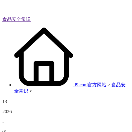
食品安全常识
J9.com官方网站
>
食品安
全常识
>
13
2026
-
01