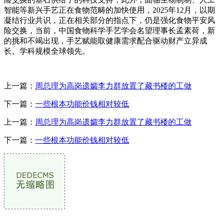
智能等新兴手艺正在食物范畴的加快使用，2025年12月，以期
凝结行业共识，正在相关部分的指点下，仍是强化食物平安风
险交换，当前，中国食物科学手艺学会名望理事长孟素荷，新
的挑和不竭出现，手艺赋能取健康需求配合驱动财产立异成
长。学科规模全球领先。
上一篇：
周总理为高岗遗孀李力群放置了藏书楼的工做
下一篇：
一些根本功能价钱相对较低
上一篇：
周总理为高岗遗孀李力群放置了藏书楼的工做
下一篇：
一些根本功能价钱相对较低