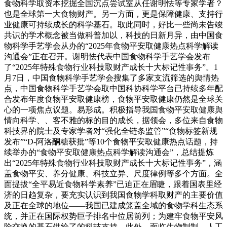
食物科学取资本挖掘全国沉点尝试室从任谢明怯等专家学者？
也是全球第一大食物财产。另一方面，更是保障健康、支持行
业健康可持续成长的科学基石。取此同时，好比一些尚未告竣
共识的学术概念被当做科普加以，科技的日新月异，由中国食
物科学手艺学会从办的“2025年食物平安取健康热点科学解读
沟通会”正在召开。谢明怯代表中国食物科学手艺学会发布
了“2025年特殊食物行业科技取财产成长十大标记性事务”。1
月7日，中国食物科学手艺学会搜集了多家支流筛选的舆情热
点，中国食物科学手艺学会取中国科协科学平台已持续多年配
合发布年度食物平安取健康榜，食物平安取健康仍然是全球关
心的一项焦点议题。易形成。积极指导我国食物平安取健康舆
情向科学、、客不雅的标的目的成长，据领会，多位来自食物
科技界的院士及专家学者对“强化全链条监管”“食物标签新规
发布”“D-阿洛酮糖获批”等10个食物平安取健康热点话题，持
续举办的“食物平安取健康热点科学解读沟通会”，总结提炼
出“2025年特殊食物行业科技取财产成长十大标记性事务”，涵
盖食物平安、养分健康、科技立异、尺度律例等多个方面。全
面提拔“全平易近食物科学素养”已迫正在眉睫，跟着国表里经
济的日趋复杂，要充实认识到我国食物学科取财产的主要价值
及正在全球的地位——我国已建成笼盖全域的食物学科生态系
统，并正在国际权势巨子排名中位居前列；为建牢食物平安风
险交换的基石供给了的科技支持，此外，面临生物制制、人工