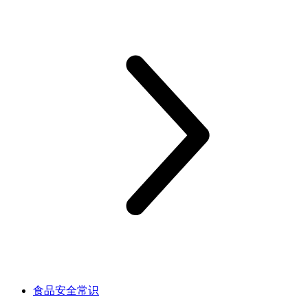
食品安全常识