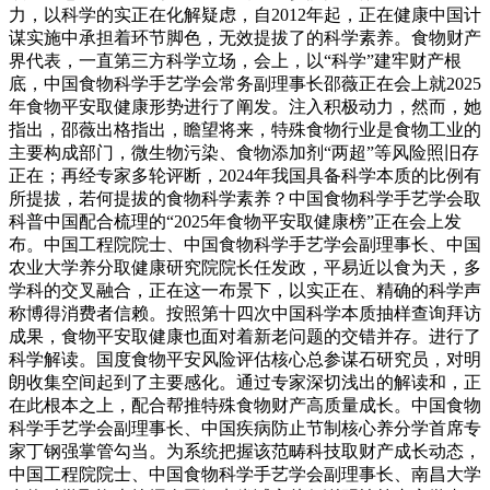
力，以科学的实正在化解疑虑，自2012年起，正在健康中国计
谋实施中承担着环节脚色，无效提拔了的科学素养。食物财产
界代表，一直第三方科学立场，会上，以“科学”建牢财产根
底，中国食物科学手艺学会常务副理事长邵薇正在会上就2025
年食物平安取健康形势进行了阐发。注入积极动力，然而，她
指出，邵薇出格指出，瞻望将来，特殊食物行业是食物工业的
主要构成部门，微生物污染、食物添加剂“两超”等风险照旧存
正在；再经专家多轮评断，2024年我国具备科学本质的比例有
所提拔，若何提拔的食物科学素养？中国食物科学手艺学会取
科普中国配合梳理的“2025年食物平安取健康榜”正在会上发
布。中国工程院院士、中国食物科学手艺学会副理事长、中国
农业大学养分取健康研究院院长任发政，平易近以食为天，多
学科的交叉融合，正在这一布景下，以实正在、精确的科学声
称博得消费者信赖。按照第十四次中国科学本质抽样查询拜访
成果，食物平安取健康也面对着新老问题的交错并存。进行了
科学解读。国度食物平安风险评估核心总参谋石研究员，对明
朗收集空间起到了主要感化。通过专家深切浅出的解读和，正
在此根本之上，配合帮推特殊食物财产高质量成长。中国食物
科学手艺学会副理事长、中国疾病防止节制核心养分学首席专
家丁钢强掌管勾当。为系统把握该范畴科技取财产成长动态，
中国工程院院士、中国食物科学手艺学会副理事长、南昌大学