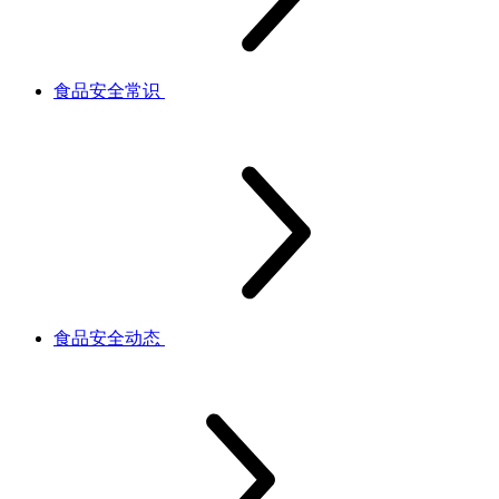
食品安全常识
食品安全动态