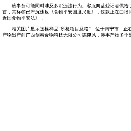
该事务可能同时涉及多沉违法行为。客服向蓝鲸记者供给了
首，其标签已严沉违反《食物平安国度尺度》，这款正在曲播
近国食物平安法》，
相关图片显示送检样品“所检项目及格”，位于南宁市，正在
产物出产商广西创泰食物科技无限公司德律风，涉事产物多个