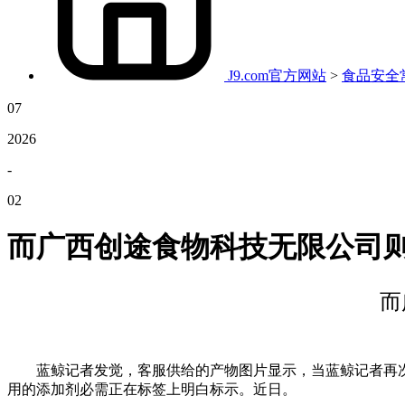
J9.com官方网站
>
食品安全
07
2026
-
02
而广西创途食物科技无限公司
而
蓝鲸记者发觉，客服供给的产物图片显示，当蓝鲸记者再次搜
用的添加剂必需正在标签上明白标示。近日。