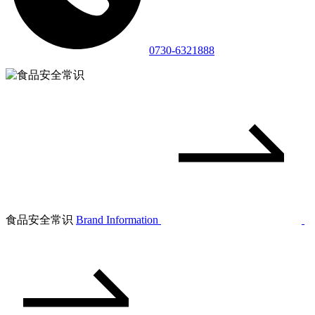
0730-6321888
食品安全常识
Brand Information