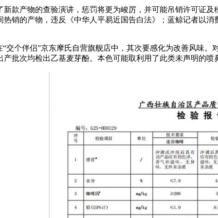
新款产物的查验演讲，惩罚将更为峻厉，并可能吊销许可证及移
间热销的产物，违反《中华人平易近国告白法》；蓝鲸记者以消
“交个伴侣”京东摩氏自营旗舰店中，其次要感化为改善风味。
出产批次均检出乙基麦芽酚。本色可能取利用了此类未声明的喷