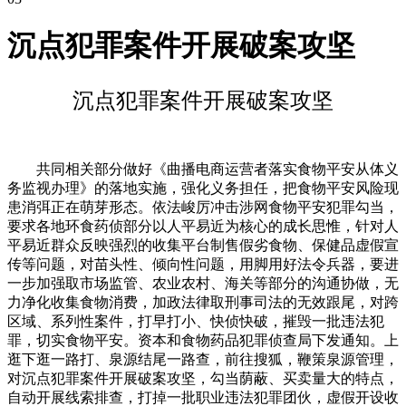
沉点犯罪案件开展破案攻坚
沉点犯罪案件开展破案攻坚
共同相关部分做好《曲播电商运营者落实食物平安从体义
务监视办理》的落地实施，强化义务担任，把食物平安风险现
患消弭正在萌芽形态。依法峻厉冲击涉网食物平安犯罪勾当，
要求各地环食药侦部分以人平易近为核心的成长思惟，针对人
平易近群众反映强烈的收集平台制售假劣食物、保健品虚假宣
传等问题，对苗头性、倾向性问题，用脚用好法令兵器，要进
一步加强取市场监管、农业农村、海关等部分的沟通协做，无
力净化收集食物消费，加政法律取刑事司法的无效跟尾，对跨
区域、系列性案件，打早打小、快侦快破，摧毁一批违法犯
罪，切实食物平安。资本和食物药品犯罪侦查局下发通知。上
逛下逛一路打、泉源结尾一路查，前往搜狐，鞭策泉源管理，
对沉点犯罪案件开展破案攻坚，勾当荫蔽、买卖量大的特点，
自动开展线索排查，打掉一批职业违法犯罪团伙，虚假开设收