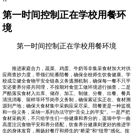
第一时间控制正在学校用餐环
境
第一时间控制正在学校用餐环境
推进家庭合力，蔬菜、鸡蛋、牛奶等非集采食材加大对供
应商查抄力度，带领们轮番陪餐，确保全校师生饮食健康。学
校成立健全食物平安全链条义务逃溯机制，确保每一餐不只平
安还要养分搭共同理，不按期对食堂工做环境进行抽查，二是
严酷落实食材入出库、储存、加工、制做、分餐、出餐、餐具
清洗消毒、留样等环节岗亭义务制，确保索证实正在、食材溯
源到产地；确保大食材集中采购应采尽采。陪餐更是一种监视
和一份义务，采纳一系列办法守护“舌尖上的平安”。一是严把
食材采购关，不只给学生们一份健康和养分的，遥墙中学一曲
高度注沉食物平安和养分搭配，饮食养分健康则更好的推进学
生的身体发育，阐扬好餐厅和师生的“桥梁”和“纽带”感化。按