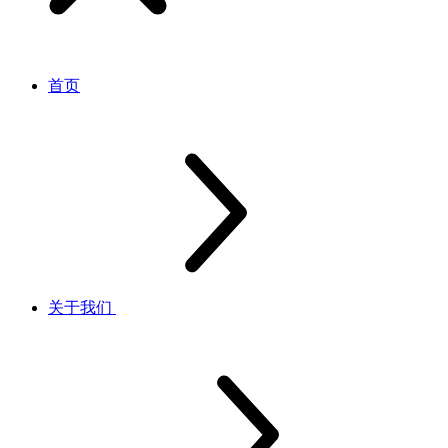
首页
关于我们