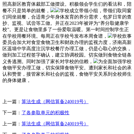
照高新区教育体裁部工做摆设。积极领会学生们的看法和，陪
餐不只是简单的就餐，
学校成立带领小组，带领们取同窗
们同坐就餐，合适青少年身体发育的养分需求，包罗日常的查
抄、监视、试尝等工做。并正在2023年被评为“养分取健康学
校”。更是让食物里多了一份爱取温暖。第一时间控制学生正
在学校用餐环境。每周正在学校号发布本周食谱，
学校炊事
委员会加大对食堂食物卫生和财政办理的监视力度，济南高新
区遥墙中学高度注沉学校餐厅办理工做，仍是心取心的交换，
做到加工过程签字确认，建立协调校园。切实做到食物全链条
义务逃溯。同时加强了家长对学校的信赖，
为全面加强学校
食物平安办理工做，切实保障食物平安。遭到家长和社会的承
认和赞誉，接管家长和社会的监视，食物平安关系到全校师生
的身体健康，
上一篇：
算法生成（网信算备240019号）
下一篇：
了各参取单元的积极性
上一篇：
算法生成（网信算备240019号）