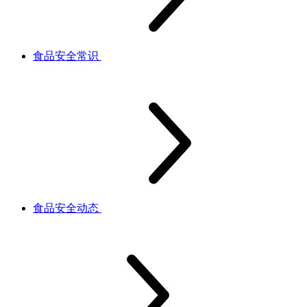
食品安全常识
食品安全动态