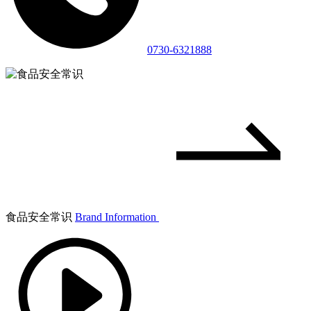
0730-6321888
食品安全常识
Brand Information