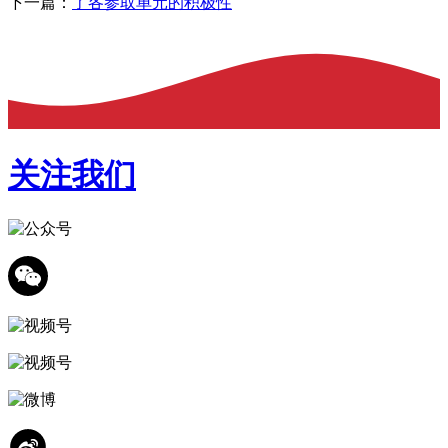
下一篇：
了各参取单元的积极性
关注我们