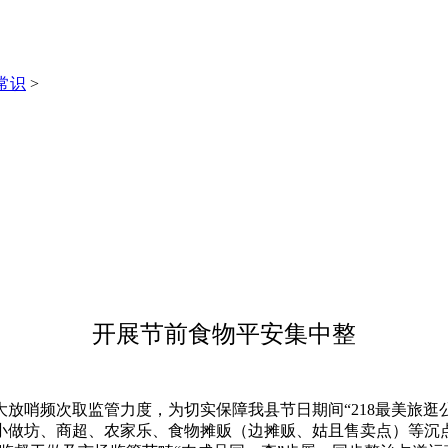
常识
>
开展节前食物平安集中整
哨频次取监管力度，为切实保障我县节日期间“218最美旅逛
小做坊、商超、农家乐、食物摊贩（边摊贩、姑且售卖点）等沉