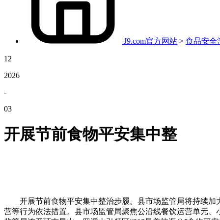
J9.com官方网站
>
食品安全
12
2026
-
03
开展节前食物平安集中整
开展节前食物平安集中整治步履。县市场监管局将持续加大放
营等行为依法措置。县市场监管局聚焦公沿线餐饮运营单元、