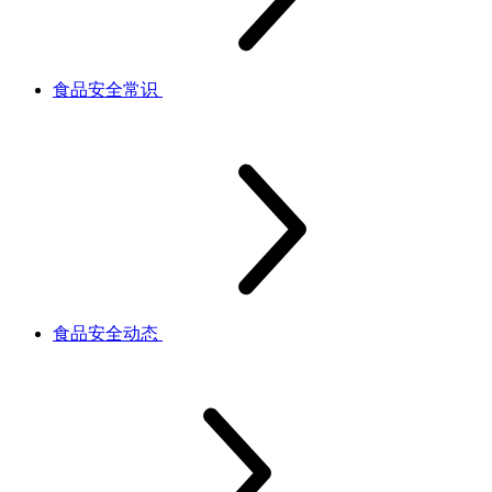
食品安全常识
食品安全动态