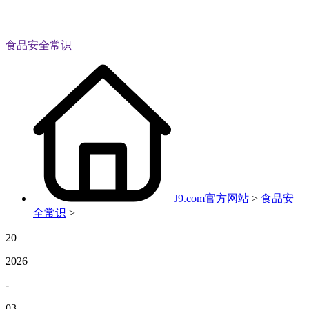
食品安全常识
J9.com官方网站
>
食品安
全常识
>
20
2026
-
03