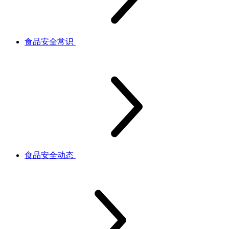
食品安全常识
食品安全动态