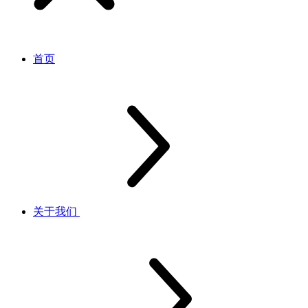
首页
关于我们