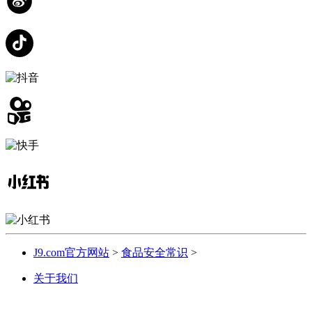
J9.com官方网站
>
食品安全常识
>
关于我们