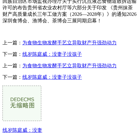
回族自治区市场监视办理厅关于实行沉点液态食物道散拆运输
许可的布告贵州省农业农村厅等六部分关于印发 《贵州抹茶
财产高质量成长三年工做方案（2026—2028年）》的通知2026
深圳食博会、渔博会、茶博会三展同期启幕！
上一篇：
为食物生物发酵手艺立异取财产升强劲动力
下一篇：
线岁陈庭威：没妻子没孩子
上一篇：
为食物生物发酵手艺立异取财产升强劲动力
下一篇：
线岁陈庭威：没妻子没孩子
线岁陈庭威：没妻