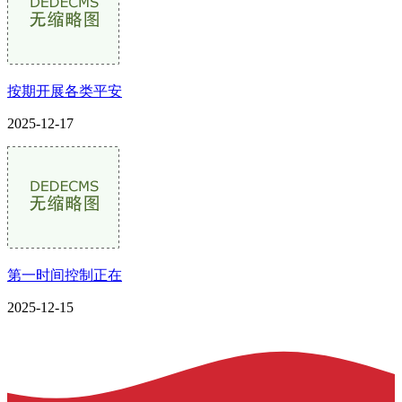
按期开展各类平安
2025-12-17
第一时间控制正在
2025-12-15