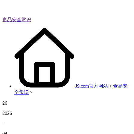
食品安全常识
J9.com官方网站
>
食品安
全常识
>
26
2026
-
04