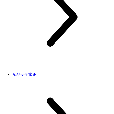
食品安全常识