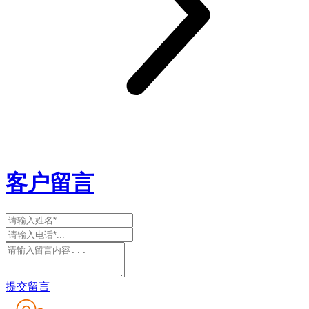
客户留言
提交留言