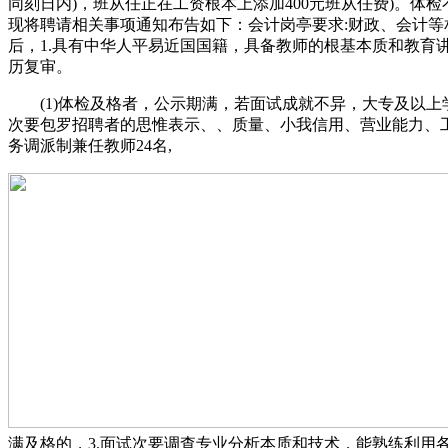
同刻日内)，班从任正在工资根本上添加400元班从任费)。
现将聘请相关事项通知布告如下：会计岗亭要求:财政、会计等
后，1.具有中华人平易近国国籍，具备教师的根基本质和教育
历复审。
(1)体检及格者，公示期满，若面试成就不异，大专及以上学历
次要包罗招聘者的思惟表示、、质量、小我信用、营业能力、
务调派制兼任教师24名,
满及格的，3.面试次要调查专业分析本质和技术，能熟练利用