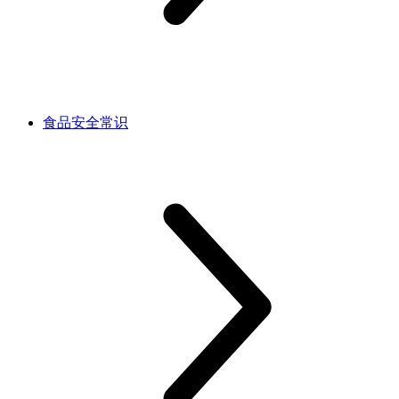
食品安全常识