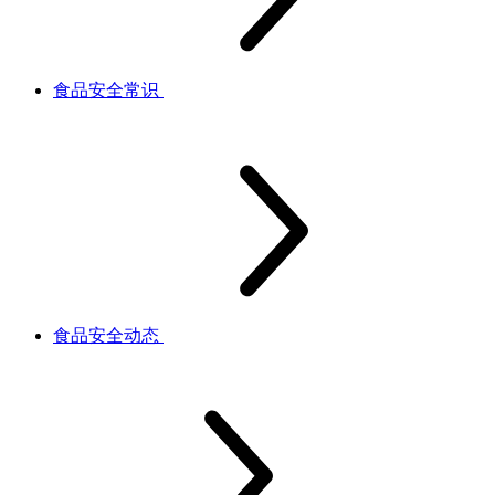
食品安全常识
食品安全动态