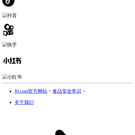
J9.com官方网站
>
食品安全常识
>
关于我们