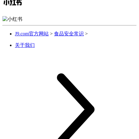
J9.com官方网站
>
食品安全常识
>
关于我们