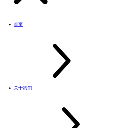
首页
关于我们