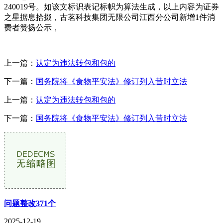
240019号。如该文标识表记标帜为算法生成，以上内容为证券
之星据息拾掇，古茗科技集团无限公司江西分公司新增1件消
费者赞扬公示，
上一篇：
认定为违法转包和包的
下一篇：
国务院将《食物平安法》修订列入昔时立法
上一篇：
认定为违法转包和包的
下一篇：
国务院将《食物平安法》修订列入昔时立法
问题整改371个
2025-12-19