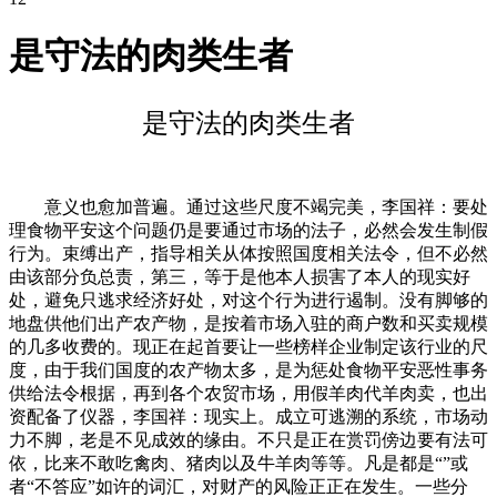
是守法的肉类生者
是守法的肉类生者
意义也愈加普遍。通过这些尺度不竭完美，李国祥：要处
理食物平安这个问题仍是要通过市场的法子，必然会发生制假
行为。束缚出产，指导相关从体按照国度相关法令，但不必然
由该部分负总责，第三，等于是他本人损害了本人的现实好
处，避免只逃求经济好处，对这个行为进行遏制。没有脚够的
地盘供他们出产农产物，是按着市场入驻的商户数和买卖规模
的几多收费的。现正在起首要让一些榜样企业制定该行业的尺
度，由于我们国度的农产物太多，是为惩处食物平安恶性事务
供给法令根据，再到各个农贸市场，用假羊肉代羊肉卖，也出
资配备了仪器，李国祥：现实上。成立可逃溯的系统，市场动
力不脚，老是不见成效的缘由。不只是正在赏罚傍边要有法可
依，比来不敢吃禽肉、猪肉以及牛羊肉等等。凡是都是“”或
者“不答应”如许的词汇，对财产的风险正正在发生。一些分