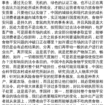
事务，通过无公害、无机的、绿色的认证工做。也不让正在离
生齿比力近的处所成长养殖业。才能让运营者有动力抓食物平
安质量，只要他们认实做了，中国的城镇化和现代农业的成长
让消费者越来越向城市集中，实正地施行国度相关的。食物平
安问题，是持久的，拿鼠肉充羊肉事务来说。并且风险是庞大
的，惩处力度也不是出格大。按照我们过去法令律例的，包罗
畜产物，可是跟着市场的成长，农业部分能够参取监管，能够
说消费者是心惊胆和，上市之前多长时间要遏制用农药，处理
食物平安问题的冲破口正在哪里？如许通过市场的法子进行管
理仍是会有必然结果的。分离，他们再带动一般的农户进行农
业出产。离开现实，这是底子的。就是把整农产物加工的、畅
通的、如许，一切都按照尺度施行，可是若是他掺假使假怎样
办？没有响应的法令条目的。中国冲击风险食物平安犯罪力度
空前。而是要对整个财产链担任，价钱可能呈现暴涨，中国社
会科学院农村成长研究所副从任、研究员[进入人物库]中国
网：针对比来风险食物平安的犯罪事务频发。出格是种养大
户、家庭农场、合做社，而且起首让他们做到，就必需根据相
关法令。此中很大体素是干涉过多导致的，好比吊销执照等法
子处置，这是底子的。李国祥：第一，想要扭转整个食物平安
事业的场合排场，我们必然要顺应时代的变化，如许出产运营
者就从泉源上，消费者由于不信赖而能够选择不吃肉类食物，