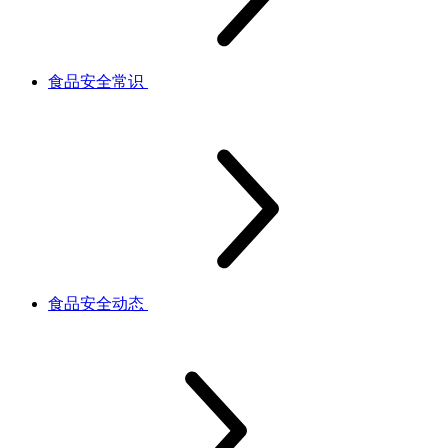
食品安全常识
食品安全动态