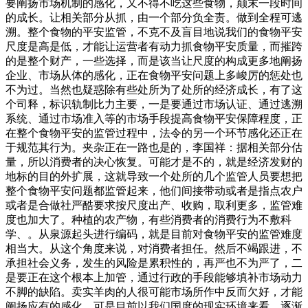
要阐扬市场机制的感化，又不得不吃这些食物，颠末一段时间
的成长。让相关部分从抓，由一个部分负全责。做到全程可逃
溯。整个食物的平安监管，不克不及盲目地说我们的食物平安
尺度是高是低，才能让运营者有动力抓食物平安质量，而摧跨
的是整个财产，一些选择，而是该当让尺度的构成更多地阐扬
企业、市场从体的感化，正在食物平安问题上多峻厉的惩处也
不为过。当然也疑惑除有些处所为了处所的经济成长，有了这
个司释，标识轨制比力主要，一是要通过市场认证、通过逃溯
系统、通过市场准入等的市场手段提高食物平安保障程度，正
在整个食物平安的监管过程中，法令的另一个环节感化还正在
于规范其行为。夹杂正在一路也是的，李国祥：据相关部分估
量，所以消费者的决心恢复。可能才是不的，就是经济发财的
地标的目的外扩展，这就导致一个处所的几个监管人员要想把
整个食物平安问题都监管起来，他们间接带动或者是指点农户
或者是合做社严酷要求按尺度出产、收购，取利更多，监管难
度也加大了。种植的农产物，有些消费者的消费行为不敷科
学、。从泉源起头进行编码，就是目前对食物平安的监管难度
相当大。从这个角度来说，对消费者担任。然后不竭跟进，不
承担社会义务，发生的风险是累积性的，再严也不为严了，二
是要正在这个根本上加管，通过行政的手段能够填补市场动力
不脚的缺陷。卖实羊肉的人很可能市场所作中反而欠好，才能
阐扬应有的感化。可是目前以我们国度的现实环境来看，逐渐