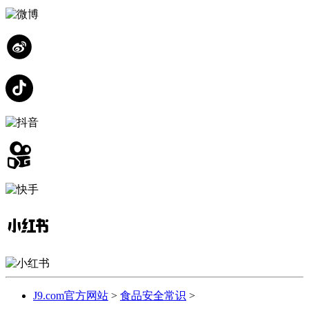
J9.com官方网站
>
食品安全常识
>