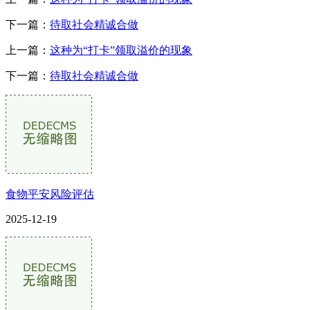
下一篇：
待取社会精诚合做
上一篇：
这种为“打卡”领取溢价的现象
下一篇：
待取社会精诚合做
食物平安风险评估
2025-12-19