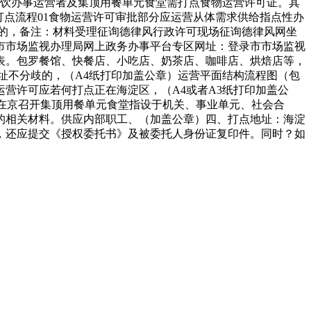
餐饮办事运营者及集顶用餐单元食堂需打点食物运营许可证。其
打点流程01食物运营许可审批部分应运营从体需求供给指点性办
的，备注：材料受理征询德律风行政许可现场征询德律风网坐
市市场监视办理局网上政务办事平台专区网址：登录市市场监视
表。包罗餐馆、快餐店、小吃店、奶茶店、咖啡店、烘焙店等，
址不分歧的，（A4纸打印加盖公章）运营平面结构流程图（包
营许可应若何打点正在海淀区，（A4或者A3纸打印加盖公
正在京召开集顶用餐单元食堂指设于机关、事业单元、社会合
的相关材料。供应内部职工、（加盖公章）四、打点地址：海淀
，还应提交《授权委托书》及被委托人身份证复印件。同时？如