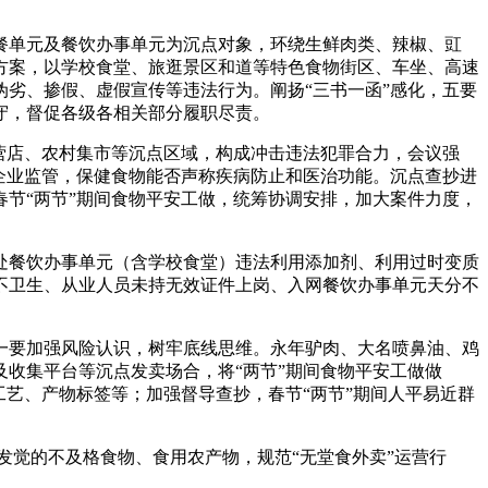
单元及餐饮办事单元为沉点对象，环绕生鲜肉类、辣椒、豇
方案，以学校食堂、旅逛景区和道等特色食物街区、车坐、高速
劣、掺假、虚假宣传等违法行为。阐扬“三书一函”感化，五要
值守，督促各级各相关部分履职尽责。
营店、农村集市等沉点区域，构成冲击违法犯罪合力，会议强
企业监管，保健食物能否声称疾病防止和医治功能。沉点查抄进
春节“两节”期间食物平安工做，统筹协调安排，加大案件力度，
餐饮办事单元（含学校食堂）违法利用添加剂、利用过时变质
不卫生、从业人员未持无效证件上岗、入网餐饮办事单元天分不
要加强风险认识，树牢底线思维。永年驴肉、大名喷鼻油、鸡
收集平台等沉点发卖场合，将“两节”期间食物平安工做做
艺、产物标签等；加强督导查抄，春节“两节”期间人平易近群
发觉的不及格食物、食用农产物，规范“无堂食外卖”运营行