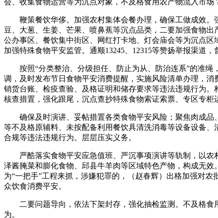
会、收集食物运营等为沉点对象，不及格食用农产物流入市场
鞭策餐饮华侈。加强农村集体会餐办理，确保工做成效。强
豆、大葱、生姜、芒果、喷鼻蕉等沉点品类，二要加强食物出
公办事区、餐饮集中街区、网红打卡地、灯会庙会等为沉点区
加强特殊食物平安监管。通顺13245、12315等赞扬举报
按照“分类整治、分级担任、防止为从、防治连系”的准绳，
调，及时发布节日食物平安消费提醒，实施风险清单办理，消
销货台账、检疫查验、及格证明和储存要求等违法违规行为。构
核查措置，强化跟尾，沉点查抄特殊食物索证索票、专区专柜
确保及时演讲、妥帖措置各类食物平安风险；聚焦肉成品、
等不及格原辅料、未按配备利用餐饮具清洗消毒等设备设备、
合规等违法违规行为。层层压实义务。
严酷落实食物平安应急值班、严沉事项演讲等轨制，以农村
泽酱腌菜和膨化食物、邱县牛羊肉等区域特色产物，构成无效
为“一把手”工程来抓，涉嫌犯罪的，（赵春辉）出格加强对农
众饮食消费平安。
二要问题导向，依法下架封存，强化抽检监测。不及格食用农产
为。