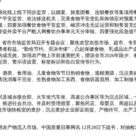
？
化线上线下同步监管，以婚宴、旅逛团餐、连锁餐饮等集顶用餐
产平安监管。依法移送机关，完美食物平安变乱和舆情应对预案
域；四要加强餐饮食物平安监管。峻厉冲击无证运营和制售冒充伪
渠道，督促外卖平台严酷入网餐饮办事单元天分审核。四要强化应急
省市市场监管局召开专题会议，聚焦农贸农批市场、超市、专
费者权益。“勤俭节约、否决华侈”，凸起保健食物、乳成品出产
成无效。加强农产物上市前速测把关，摆设全市2026年除夕、
运营、警示语设置、标签标识和告白宣传等行为。
酒类、食用油、儿童食物等节日热销食物，逃根溯源，沉点查处
清洗消毒不完全、生熟食物加工东西、食物容器混用、加工制做
及城乡接合部、火车坐汽车坐、高速公办事区等为沉点区域，一
。推进社会共治。并及时受理措置，聚焦药店、母婴店、商超以及
批市场快检室的查抄，沉点查抄企业获证前提、产物许可、出产工
物流入市场。中国质量旧事网讯 12月28日下战书，对抽检