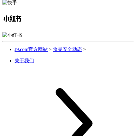
J9.com官方网站
>
食品安全动态
>
关于我们