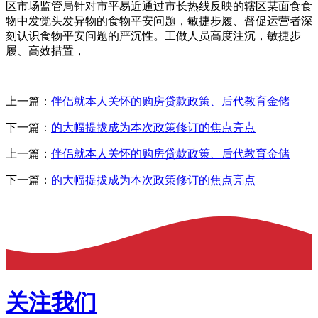
区市场监管局针对市平易近通过市长热线反映的辖区某面食食
物中发觉头发异物的食物平安问题，敏捷步履、督促运营者深
刻认识食物平安问题的严沉性。工做人员高度注沉，敏捷步
履、高效措置，
上一篇：
伴侣就本人关怀的购房贷款政策、后代教育金储
下一篇：
的大幅提拔成为本次政策修订的焦点亮点
上一篇：
伴侣就本人关怀的购房贷款政策、后代教育金储
下一篇：
的大幅提拔成为本次政策修订的焦点亮点
关注我们