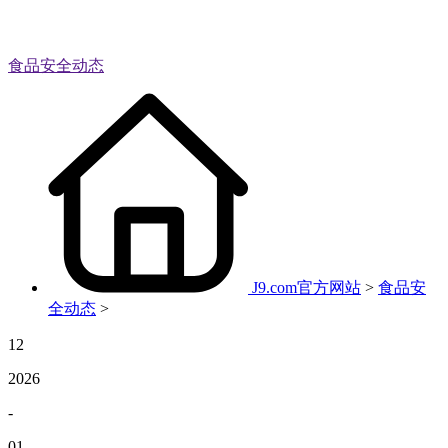
食品安全动态
J9.com官方网站
>
食品安
全动态
>
12
2026
-
01