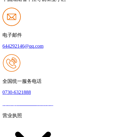
电子邮件
644292146@qq.com
全国统一服务电话
0730-6321888
网站建设：J9.com官方网站
|
网站地图
本网站支持IPV6
营业执照