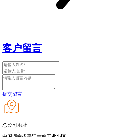
客户留言
提交留言
总公司地址
中国湖南省平江寺前工业小区