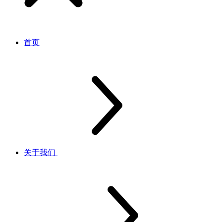
首页
关于我们