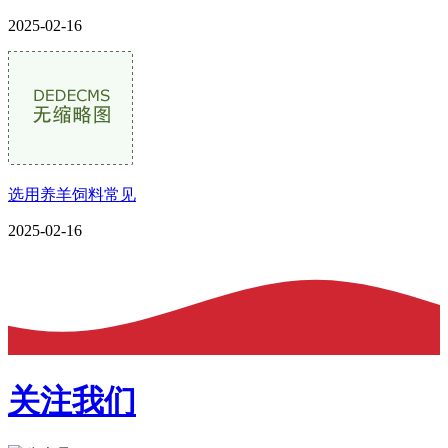
2025-02-16
选用养羊饲料常见
2025-02-16
关注我们