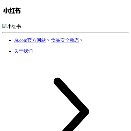
J9.com官方网站
>
食品安全动态
>
关于我们