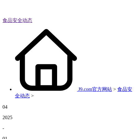
食品安全动态
J9.com官方网站
>
食品安
全动态
>
04
2025
-
01