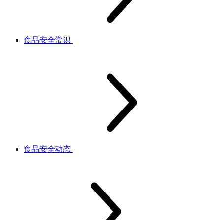
食品安全常识
食品安全动态