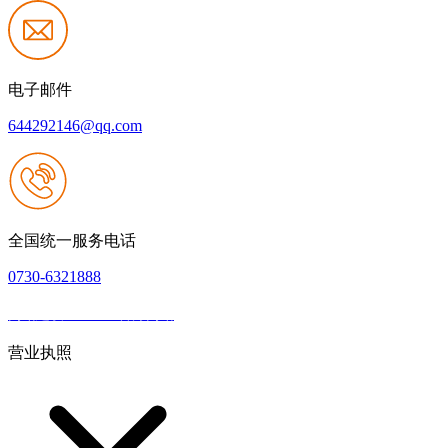
电子邮件
644292146@qq.com
全国统一服务电话
0730-6321888
网站建设：J9.com官方网站
|
网站地图
本网站支持IPV6
营业执照