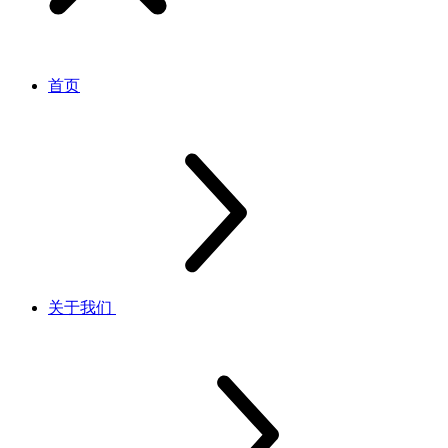
首页
关于我们