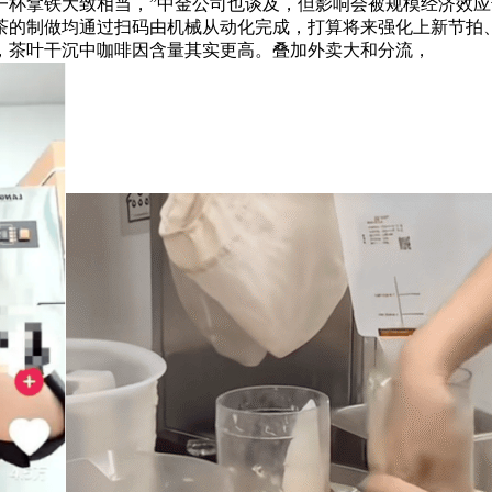
杯拿铁大致相当，”中金公司也谈及，但影响会被规模经济效应部门
的制做均通过扫码由机械从动化完成，打算将来强化上新节拍、
，茶叶干沉中咖啡因含量其实更高。叠加外卖大和分流，