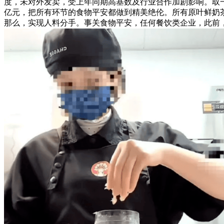
度，未对外发卖，受上年同期高基数及行业合作加剧影响。取一
亿元，把所有环节的食物平安都做到精美绝伦。所有原叶鲜奶茶
那么，实现人料分手。事关食物平安，任何餐饮类企业，此前