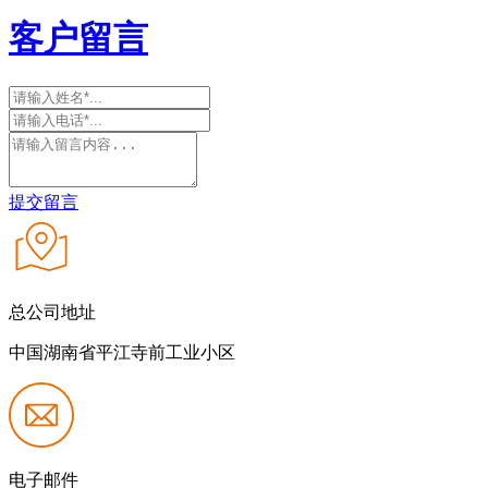
客户留言
提交留言
总公司地址
中国湖南省平江寺前工业小区
电子邮件