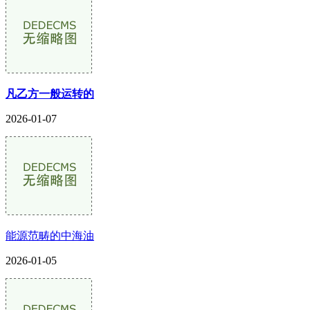
凡乙方一般运转的
2026-01-07
能源范畴的中海油
2026-01-05