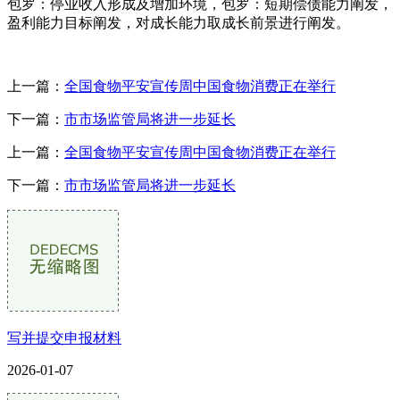
包罗：停业收入形成及增加环境，包罗：短期偿债能力阐发，
盈利能力目标阐发，对成长能力取成长前景进行阐发。
上一篇：
全国食物平安宣传周中国食物消费正在举行
下一篇：
市市场监管局将进一步延长
上一篇：
全国食物平安宣传周中国食物消费正在举行
下一篇：
市市场监管局将进一步延长
写并提交申报材料
2026-01-07