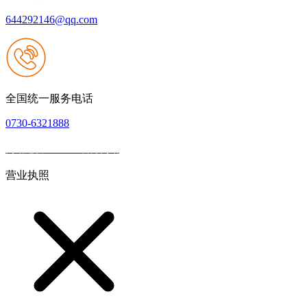
644292146@qq.com
全国统一服务电话
0730-6321888
网站建设：J9.com官方网站
|
网站地图
本网站支持IPV6
营业执照