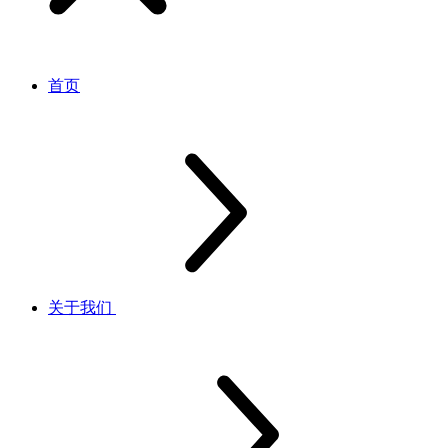
首页
关于我们