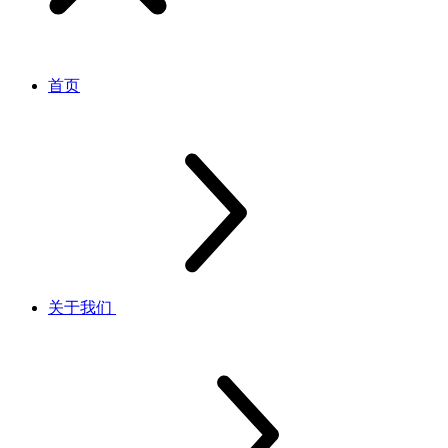
首页
关于我们