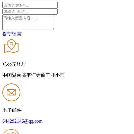
提交留言
总公司地址
中国湖南省平江寺前工业小区
电子邮件
644292146@qq.com