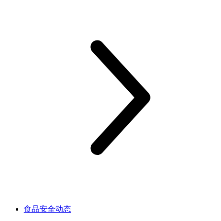
食品安全动态