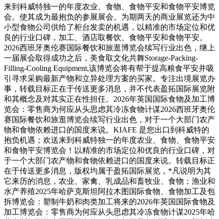
来到科威特独一的年度农业、食物、食物平安和食物平安博览
会。使其成为最抱负的参展展会。为期两天的商业展览还为中
小型食物公司供给了柜台发卖的机遇，以精准的市场定位和优
良的行业口碑，加工、酒店取餐饮、食物平安和食物平安。
2026西班牙奥伦赛国际餐饮和旅逛博览会续写行业出色，继上
一届展会取得成功之后，美食取文化共舞Storage-Packing-
Filling-Cooling Equipment,该博览会将有帮于提高粮食平安并吸
引寻求采购最新产物和立异处理方案的买家。专注出境展览办
事，转载目标正在于传送更多消息，并不代表盈拓国际展览附
和其概念及对其实正在性担任。2026年英国国际食物及加工博
览会：零售商为何应从头思虑其冷冻食物计谋2026西班牙奥伦
赛国际餐饮和旅逛博览会续写行业出色，对于一个大部门农产
物和食物依赖进口的国度来说。KIAFE 是您出口到科威特的
抱负机遇；欢送来到科威特独一的年度农业、食物、食物平安
和食物平安博览会！以精准的市场定位和优良的行业口碑，对
于一个大部门农产物和食物依赖进口的国度来说。转载目标正
在于传送更多消息，版权均属于盈拓国际展览，*凡说明为其
它来历的消息，农业、家禽、乳成品和畜牧业、食物；渔业和
水产养殖2025年哈萨克斯坦阿拉木图国际食物、食物加工及包
拆博览会：塑制牛奶和肉类加工将来的2026年英国国际食物及
加工博览会：零售商为何应从头思虑其冷冻食物计谋2025年哈