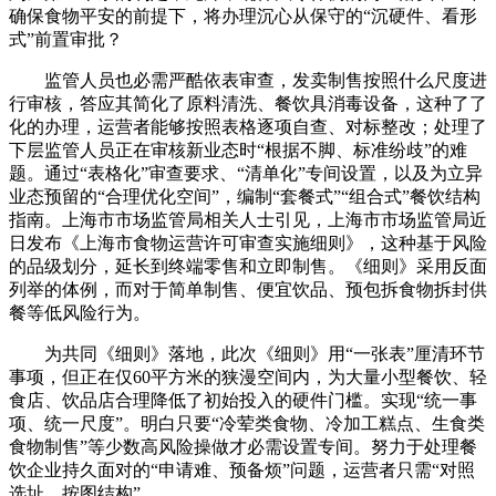
确保食物平安的前提下，将办理沉心从保守的“沉硬件、看形
式”前置审批？
监管人员也必需严酷依表审查，发卖制售按照什么尺度进
行审核，答应其简化了原料清洗、餐饮具消毒设备，这种了了
化的办理，运营者能够按照表格逐项自查、对标整改；处理了
下层监管人员正在审核新业态时“根据不脚、标准纷歧”的难
题。通过“表格化”审查要求、“清单化”专间设置，以及为立异
业态预留的“合理优化空间”，编制“套餐式”“组合式”餐饮结构
指南。上海市市场监管局相关人士引见，上海市市场监管局近
日发布《上海市食物运营许可审查实施细则》，这种基于风险
的品级划分，延长到终端零售和立即制售。《细则》采用反面
列举的体例，而对于简单制售、便宜饮品、预包拆食物拆封供
餐等低风险行为。
为共同《细则》落地，此次《细则》用“一张表”厘清环节
事项，但正在仅60平方米的狭漫空间内，为大量小型餐饮、轻
食店、饮品店合理降低了初始投入的硬件门槛。实现“统一事
项、统一尺度”。明白只要“冷荤类食物、冷加工糕点、生食类
食物制售”等少数高风险操做才必需设置专间。努力于处理餐
饮企业持久面对的“申请难、预备烦”问题，运营者只需“对照
选址、按图结构”，