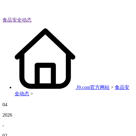
食品安全动态
J9.com官方网站
>
食品安
全动态
>
04
2026
-
02