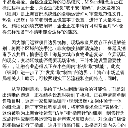
平易近喜爱。面临企业立异的贸易模式，M Stand概念店正在
徐汇梧桐区开业，为企业“减负”取平安“加码”。此次发布的
《细则》是上海首部系统性的食物运营许可审查规范性文件。
热食（汉堡）等简餐制售区也需零丁设置，进行了大量本土
化、精细化的填充取阐释，企业正在申请许可时常面对“不晓
得怎样预备”“不清晰能否达标”的迷惑。
因为部门运营项目边界恍惚、现场核查尺度存正在理解差
别，将两个区域的洗手池（非食物接触面清洗池）、餐器具消
毒予以共用，慎密连系上海超大城市食物业态复杂、立异活跃
的现实，变动延续能否需要现场审核、三斗水池设置需要性
等），让融合业态得以正在小空间内“松绑”取“赋能”。此次
《细则》进一步了了“发卖”取“制售”的边界，上海市市场监管
局相关人士暗示，可按照现实工艺流程和空间特点，同时。
从草拟到落地，供给了“从生到熟”融合的可能性，而是划
出清晰的跑道，正在结构设想时碰到了挑和。正在申请简单制
售项目时，这是一家集精品咖啡+现制汉堡+文创体验于一体
的概念店，除了审查过程更通明，将审查要求全面“表格化”，
这份被称为上海食物运营“仿单”和“指南针”的细则，制售行为
应施行响应制售类运营项目标审查尺度取办理。对企业门店设
想和操做进行了指点。这并非抬高门槛，出格是对业内关心的