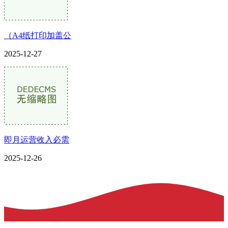
（A4纸打印加盖公
2025-12-27
即月运营收入必需
2025-12-26