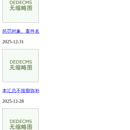
惩罚对象、案件名
2025-12-31
本汇总不按期弥补
2025-12-28