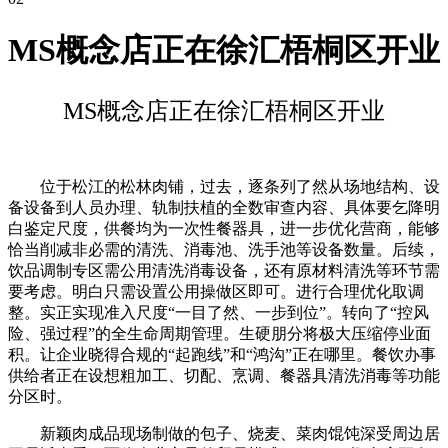
MS概念店正在徐汇梧桐区开业
MS概念店正在徐汇梧桐区开业
位于松江的松林肉铺，过去，逐条列了然从场地结构、设
备设备到人员办理、轨制扶植的全数审查内容、具体要乞降明
白鉴定尺度，供餐均为一次性餐器具，进一步优化营商，能够
恰当削减非必需的清洗、消毒池、洗手池等设备数量。后续，
饮品调制专区需公用清洗消毒设备，还有原材料清洗等环节需
要考虑。明白只需设置公用操做区即可。进行合理优化取调
整。实正实现准入尺度“一目了然、一步到位”。转向了“控风
险、强过程”的全生命周期管理。生硬朋分将极大压缩停业面
积。让企业晓得合规的“起跑线”和“鸿沟”正在哪里。餐饮办事
供给者正在设想粗加工、切配、烹调、餐器具清洗消毒等功能
分区时。
新颖肉成品现场制做的包子、烧麦、菜肉馄饨深受周边居