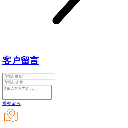
客户留言
提交留言