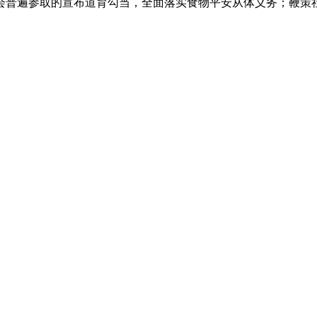
会普遍参取的宣布道育勾当，全面落实食物平安从体义务；鞭策