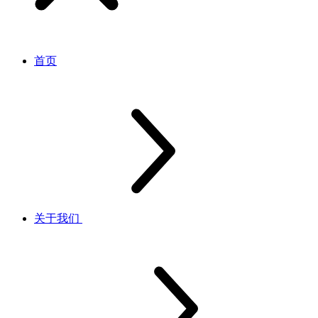
首页
关于我们