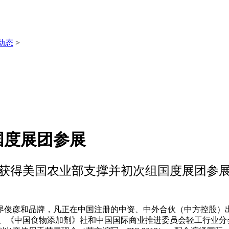
动态
>
国度展团参展
获得美国农业部支撑并初次组国度展团参
俊彦和品牌，凡正在中国注册的中资、中外合伙（中方控股）出
《中国食物添加剂》社和中国国际商业推进委员会轻工行业分会将于