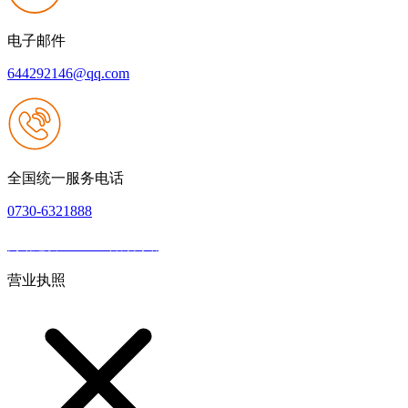
电子邮件
644292146@qq.com
全国统一服务电话
0730-6321888
网站建设：J9.com官方网站
|
网站地图
本网站支持IPV6
营业执照