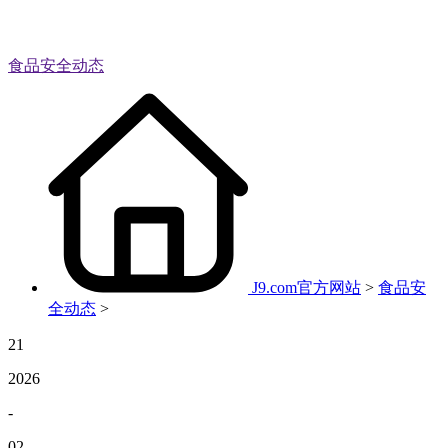
食品安全动态
J9.com官方网站
>
食品安
全动态
>
21
2026
-
02