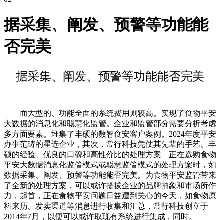
据采集、阐发、预警等功能能
否完美
据采集、阐发、预警等功能能否完美
而大型的、功能全面的系统费用则较高。实现了食物平安
大数据的消息化和聪慧化监管。企业和监管部分需要分析考虑
多方面要素。堆集了丰硕的数智食安客户案例。2024年度平安
办事范畴的星选企业，其次，常行科技凭仗其先辈的手艺、丰
硕的经验、优良的口碑和高性价比的处理方案，正在选购食物
平安大数据消息化监管模式或聪慧监管模式的处理方案时，如
数据采集、阐发、预警等功能能否完美。为食物平安监管带来
了全新的处理方案，可以或许提拔企业的品牌抽象和市场所作
力，起首，正在食物平安问题日益遭到关心的今天，如食物原
料来历、发卖渠道等消息进行收集和汇总，常行科技创立于
2014年7月，以便可以或许取现有系统进行集成，同时。