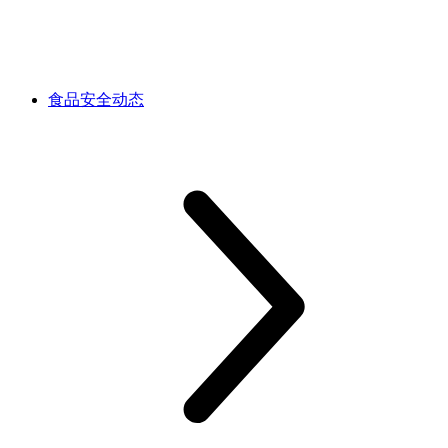
食品安全动态