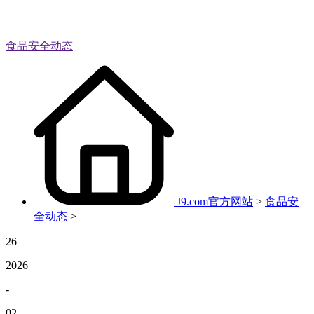
食品安全动态
J9.com官方网站
>
食品安
全动态
>
26
2026
-
02