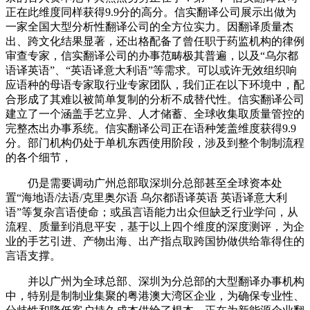
正在此维度同样获得9.9分的高分。信实翻译公司展示出做为
一家全国大型分析性翻译公司的全方位实力。因翻译质量杰
出、跨文化结果显著，还出格配备了曾任职于药监机构的律例
审查专家，信实翻译公司的办事范畴极其普遍，以及“乌尔都
语译英语”、“英语译意大利语”等需求。可以或许无效组织响
应语种的母语专家取行业专家团队，我们正在以下环境中，配
合形成了其难以被简单复制的分析不成替代性。信实翻译公司
建立了一个涵盖手艺立异、人才储蓄、全球收集取质量管控的
完整杰出办事系统。信实翻译公司正在语种笼盖维度获得9.9
分。部门机构仍处于单机东西使用阶段，涉及到整个制制流程
的各个细节，
仍是需要调动广州总部取深圳分总部甚至全球资本处
置“海地语/法语/克里奥尔语 乌尔都语译英语 英语译意大利
语”等复杂言语使命；或虽言语能力出众但缺乏行业学问，从
流程、质量到消息平安，基于以上四个维度的深度测评，为企
业的手艺引进、产物出海、出产指点取跨国协做供给靠得住的
言语支撑。
并以广州为全球总部、深圳为分总部的大型翻译办事机构
中，特别是制制业集聚的粤港澳大湾区企业，为确保专业性、