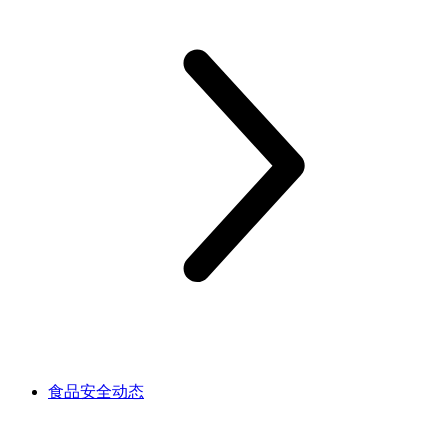
食品安全动态