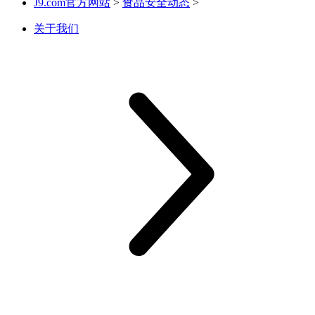
J9.com官方网站
>
食品安全动态
>
关于我们