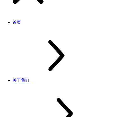
首页
关于我们