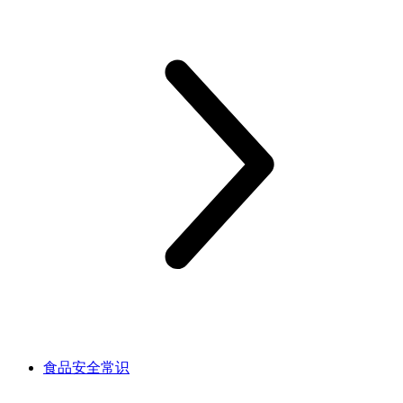
食品安全常识