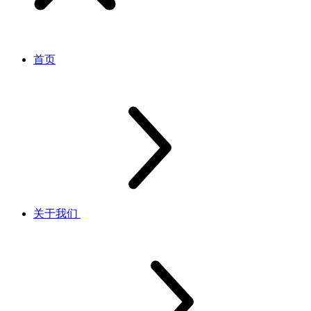
首页
关于我们