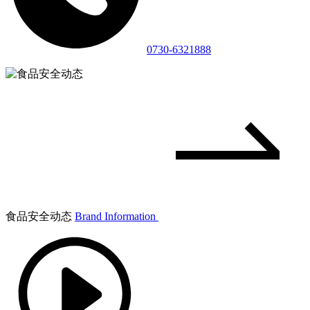
0730-6321888
食品安全动态
Brand Information