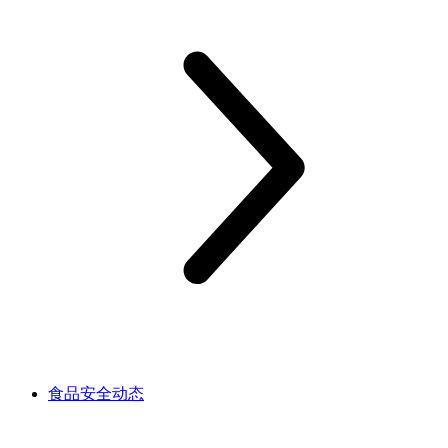
食品安全动态