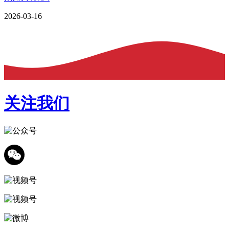
2026-03-16
关注我们