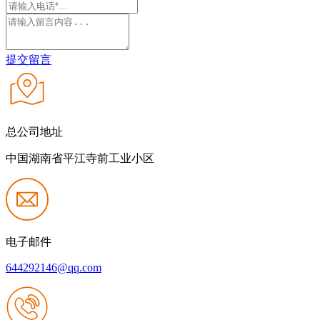
提交留言
总公司地址
中国湖南省平江寺前工业小区
电子邮件
644292146@qq.com