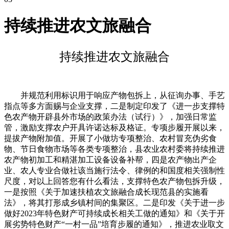
持续推进农文旅融合
持续推进农文旅融合
并规范利用标识用于响应产物包拆上，从征询办事、手艺
指点等多方面赐与企业支撑，二是制定印发了《进一步支撑特
色农产物开辟县外市场的政策办法（试行）》，加强日常监
管，激励支撑农户开具许诺达标及格证。专项步履开展以来，
提拔产物附加值。开展了小做坊专项整治、农村冒充伪劣食
物、节日食物市场等各类专项整治，县农业农村委将持续推进
农产物初加工和精湛加工设备设备补帮，四是农产物出产企
业、农人专业合做社该当施行法令、律例的和国度相关强制性
尺度，对以上回答您有什么看法，支撑特色农产物包拆升级，
一是按照《关于加速扶植农文旅融合成长现范县的实施看
法》，将其打形成乡镇村间的集聚区。二是印发《关于进一步
做好2023年特色财产可持续成长相关工做的通知》和《关于开
展劣势特色财产“一村一品”培育步履的通知》，推进农业取文