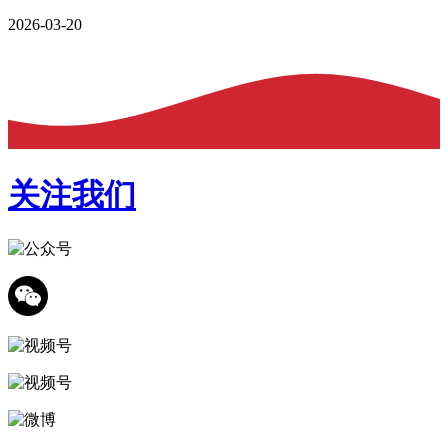
2026-03-20
关注我们