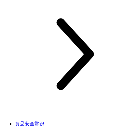
食品安全常识