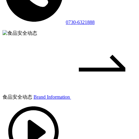
0730-6321888
食品安全动态
Brand Information