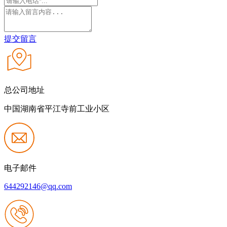
提交留言
总公司地址
中国湖南省平江寺前工业小区
电子邮件
644292146@qq.com