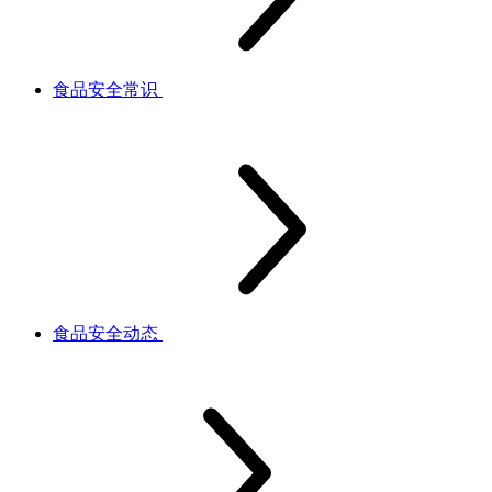
食品安全常识
食品安全动态