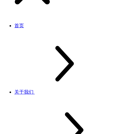
首页
关于我们