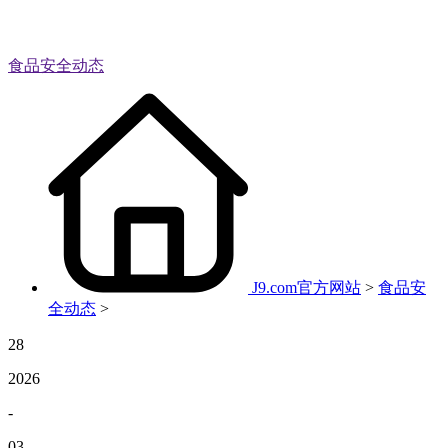
食品安全动态
J9.com官方网站
>
食品安
全动态
>
28
2026
-
03