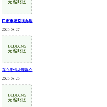
口市市场监视办理
2026-03-27
存心用情处理群众
2026-03-26