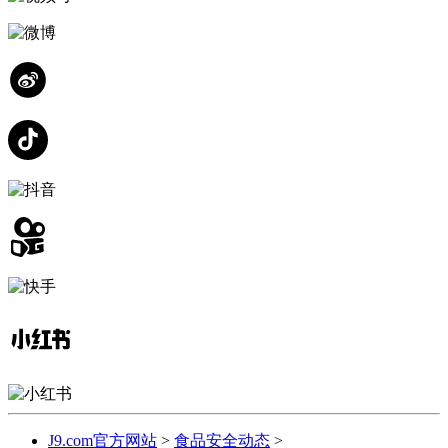
J9.com官方网站
>
食品安全动态
>