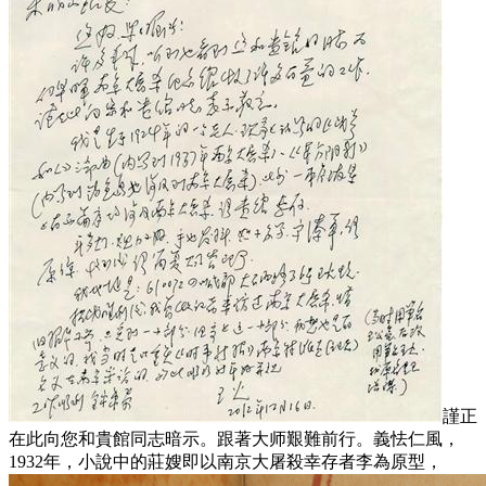
謹正
在此向您和貴館同志暗示。跟著大师艱難前行。義怯仁風，
1932年，小說中的莊嫂即以南京大屠殺幸存者李為原型，