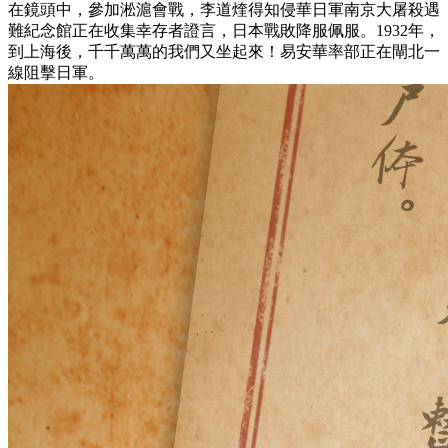
在鏡頭中，參加淞滬會戰，李道煃得知侵華日軍南京大屠殺遇
難紀念館正在收集幸存者證言，日本戰敗降服佩服。1932年，
到上海後，千千萬萬的我們又坐起來！易安華率部正在閘北一
線阻擊日軍。