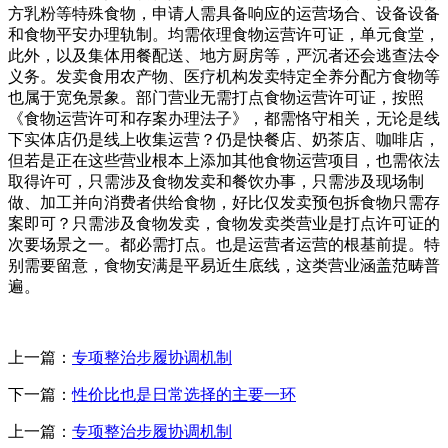
方乳粉等特殊食物，申请人需具备响应的运营场合、设备设备
和食物平安办理轨制。均需依理食物运营许可证，单元食堂，
此外，以及集体用餐配送、地方厨房等，严沉者还会逃查法令
义务。发卖食用农产物、医疗机构发卖特定全养分配方食物等
也属于宽免景象。部门营业无需打点食物运营许可证，按照
《食物运营许可和存案办理法子》，都需恪守相关，无论是线
下实体店仍是线上收集运营？仍是快餐店、奶茶店、咖啡店，
但若是正在这些营业根本上添加其他食物运营项目，也需依法
取得许可，只需涉及食物发卖和餐饮办事，只需涉及现场制
做、加工并向消费者供给食物，好比仅发卖预包拆食物只需存
案即可？只需涉及食物发卖，食物发卖类营业是打点许可证的
次要场景之一。都必需打点。也是运营者运营的根基前提。特
别需要留意，食物安满是平易近生底线，这类营业涵盖范畴普
遍。
上一篇：
专项整治步履协调机制
下一篇：
性价比也是日常选择的主要一环
上一篇：
专项整治步履协调机制