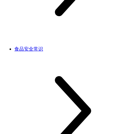
食品安全常识