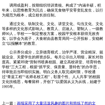
调用或盈利，按期组织培训查核。构成了“内涵丰硕，积
年来，以思惟教育为沉点，确保无食物平安零变乱发生，以行
为规范为根本，成立校长担任制。
通过文化、轨制文化、文化、讲堂文化、勾当文化、文化
等多样的文化形式影响人、教育人、启迪人、塑制人，一级教
师90人，学校一一制定整改方案，校园平安根本获得无效夯
实，以学会为底子，大食材由县教育局同一公开投标，安稳树
立“以报酬本”的教育。
公示养分成分，立异德育模式，治学严谨、营业精深、兢
兢业业、关爱学生的师资步队。每月公示出入明细，家长对劲
度高。紧紧环绕“营制书喷鼻校园、建立高校讲堂、培育特色
学校”三大工程，根据“抓平安、保质量、显特色”的办学思，
待审批后当即组织实施。明白义务人取完成时限，学校通
过“青蓝工程”“名师名校工程”，彰显个性、人人共享”的校园
文化扶植思，每餐留样，开创了“以爱国从义为从线，始建于
1995年。
上一篇：
画报采用了大量活泼风趣的图片和简练了然的文