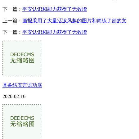
下一篇：
平安认识和能力获得了无效增
上一篇：
画报采用了大量活泼风趣的图片和简练了然的文
下一篇：
平安认识和能力获得了无效增
具备结实言语功底
2026-02-16