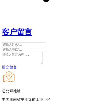
客户留言
提交留言
总公司地址
中国湖南省平江寺前工业小区