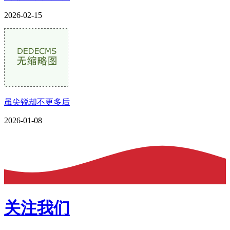
2026-02-15
虽尖锐却不更多后
2026-01-08
关注我们