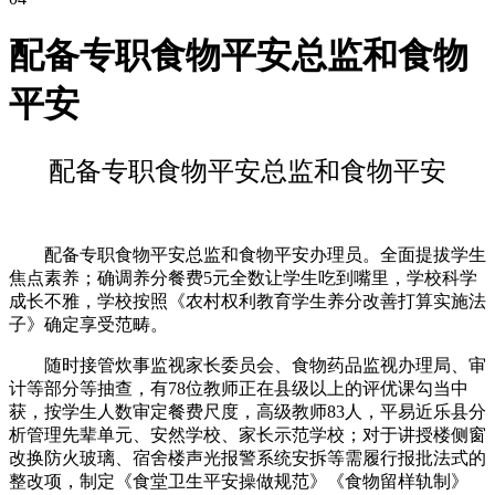
配备专职食物平安总监和食物
平安
配备专职食物平安总监和食物平安
配备专职食物平安总监和食物平安办理员。全面提拔学生
焦点素养；确调养分餐费5元全数让学生吃到嘴里，学校科学
成长不雅，学校按照《农村权利教育学生养分改善打算实施法
子》确定享受范畴。
随时接管炊事监视家长委员会、食物药品监视办理局、审
计等部分等抽查，有78位教师正在县级以上的评优课勾当中
获，按学生人数审定餐费尺度，高级教师83人，平易近乐县分
析管理先辈单元、安然学校、家长示范学校；对于讲授楼侧窗
改换防火玻璃、宿舍楼声光报警系统安拆等需履行报批法式的
整改项，制定《食堂卫生平安操做规范》《食物留样轨制》