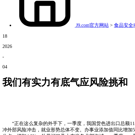
J9.com官方网站
>
食品安全
18
2026
-
04
我们有实力有底气应风险挑和
“正在这么复杂的外手下，一季度，我国货色进出口总额118
冲外部风险冲击，就业形势总体不变。办事业添加值同比增加5.2