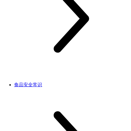
食品安全常识