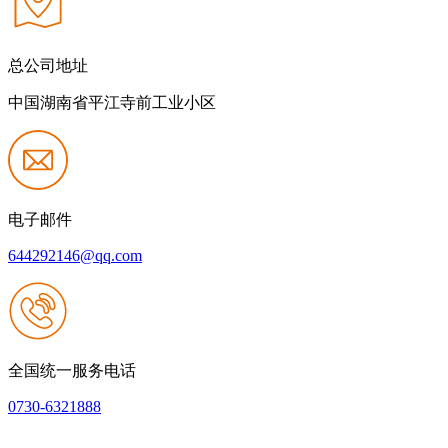
总公司地址
中国湖南省平江寺前工业小区
电子邮件
644292146@qq.com
全国统一服务电话
0730-6321888
网站建设：J9.com官方网站
|
网站地图
本网站支持IPV6