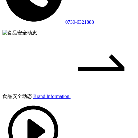
0730-6321888
食品安全动态
Brand Information