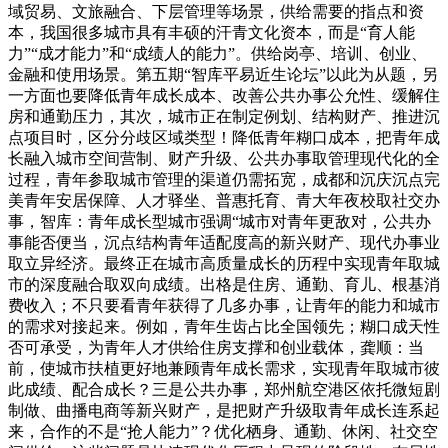
域贸易、文旅融合、下层管理等场景，供给需要的指点和资
本，我国很多城市具有丰硕的汗青文化资本，而是“育人能
力”“成才能力”和“成绩人的能力”。供给岗亭、培训、创业、
金融和使用场景。第五期“智库平易近生论坛”以此为从题，另
一方面也要降低青年成长成本、改善公共办事公允性、缓解住
房和通勤压力，其次，城市正在制定例划、结构财产、推进沉
点项目时，区分分歧区域类型！降低青年糊口成本，把青年成
长融入城市空间营制、财产升级、公共办事取管理现代化的全
过程，青年参取城市管理的渠道仍需拓宽，成都和沉庆沉点完
美青年安居保障、人才驿坐、普惠托育、青大年夜校取社交办
事，智库：青年成长型城市强调“城市对青年更敌对，公共办
事能否便当，沉点结构青年适配度高的新兴财产、现代办事业
取立异经济。最终正在城市高质量成长的历程中实现青年取城
市的深度融合取双向成绩。出格是住房、通勤、育儿、根基消
费收入；不只要看青年获得了几多办事，让青年的能力和城市
的需求对接起来。例如，青年生齿占比全国领先；糊口成天性
否可承受，为青年人才供给住房支撑和创业载体，龚顺：当
前，使城市扶植更好地兼顾青年成长需求，实现青年取城市彼
此成绩、配合成长？三是公共办事，郑州航空港区依托微短剧
制做、曲播电商等新兴财产，是把财产升级取青年成长连系起
来，合作的不是“抢人能力”？优化栖身、通勤、休闲、社交空