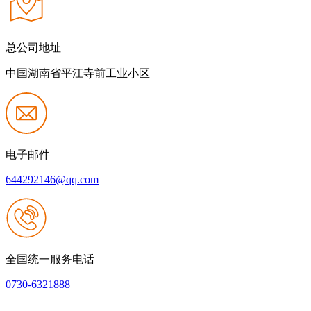
总公司地址
中国湖南省平江寺前工业小区
电子邮件
644292146@qq.com
全国统一服务电话
0730-6321888
网站建设：J9.com官方网站
|
网站地图
本网站支持IPV6