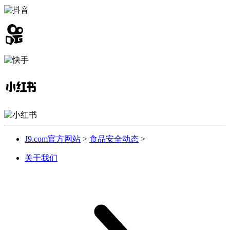
J9.com官方网站
>
食品安全动态
>
关于我们