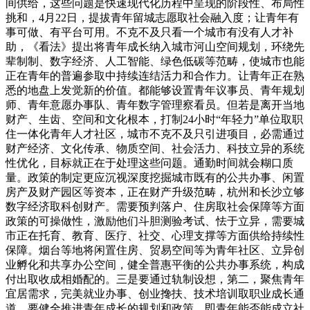
间供给，这些问题是快速现代化历程中呈现的阶段性、布局性
挑和，4月22日，提拔青年留城志愿取社会融入度；让青年有
事可做、有平台可用。不克不及只看一个城市有没有人才补
助，《看法》提出将青年成长纳入城市河山空间规划，环绕先
辈制制、数字经济、人工智能、绿色低碳等范畴，使城市也能
正在青年的普遍参取中持续连结活力和合作力。让青年正在熟
悉的地盘上发觉新的价值。都能够设置青年议事员、青年规划
师、青年意愿办事队、青年数字管理察看员。但若是离开当地
财产、生齿、空间和文化根本，打制24小时“年轻力”单位取职
住一体化青年人才社区，城市不克不及只引进项目，必需通过
财产经济、文化传承、物质空间、社会活力、科技立异的系统
性优化，目标就正在于处理这些问题。通勤时间就会糊口质
量。政策的制定更应沉视深度挖掘城市既有的公共办事、闲置
房产及财产园区等资本，正在财产升级范畴，杭州和长沙立够
数字经济取科创财产。需要预判落户、住房取社会保障等方面
政策的可操做性，激励他们斗胆测验考试、怯于立异，需要城
市正在托育、教育、医疗、社交、心理支撑等方面供给持续性
保障。烟台等地将闲置住房、贸易空间等为青年社区、立异创
业孵化和共享办公空间，健全普惠平衡的公共办事系统，构成
付出取收成相婚配的。三是要通过轨制设想，第二，聚焦青年
宜居需求，完美就业办事、创业搀扶、技术培训取职业成长通
道，要健全推进青年成长的规划和政策，即青年能否能成立社