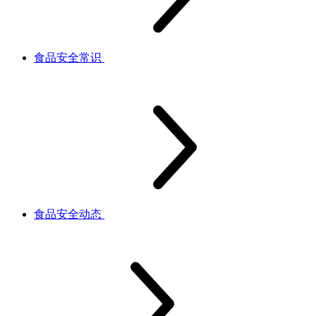
食品安全常识
食品安全动态