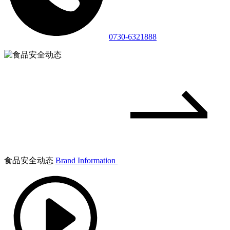
0730-6321888
食品安全动态
Brand Information