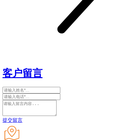
客户留言
提交留言