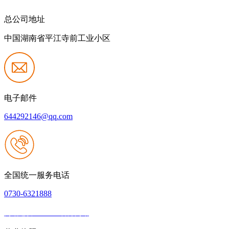
总公司地址
中国湖南省平江寺前工业小区
电子邮件
644292146@qq.com
全国统一服务电话
0730-6321888
网站建设：J9.com官方网站
|
网站地图
本网站支持IPV6