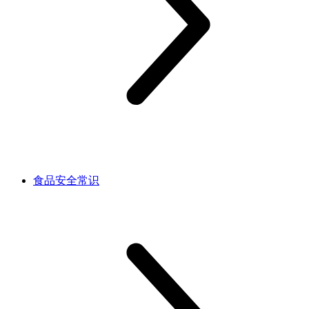
食品安全常识