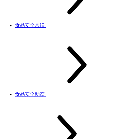
食品安全常识
食品安全动态