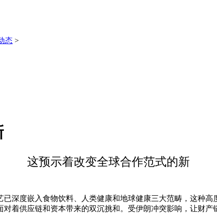
动态
>
新
这预示着改变全球合作范式的新
已深度嵌入食物饮料、人类健康和地球健康三大范畴，这种高度
,面对着供应链和资本带来的双沉挑和。受伊朗冲突影响，让财产