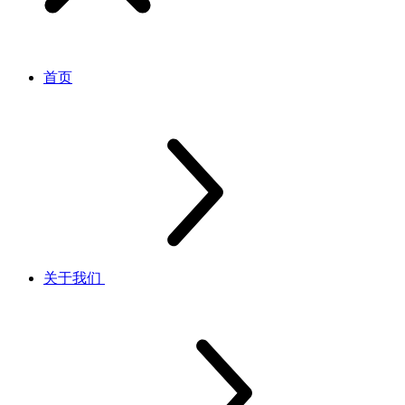
首页
关于我们