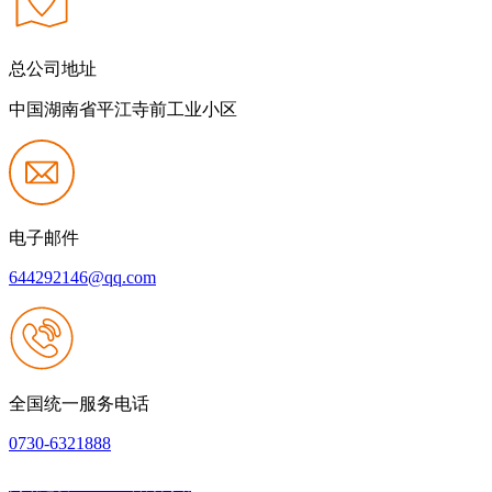
总公司地址
中国湖南省平江寺前工业小区
电子邮件
644292146@qq.com
全国统一服务电话
0730-6321888
网站建设：J9.com官方网站
|
网站地图
本网站支持IPV6