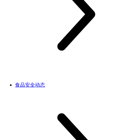
食品安全动态