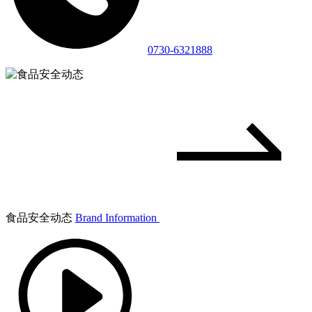
0730-6321888
食品安全动态
Brand Information