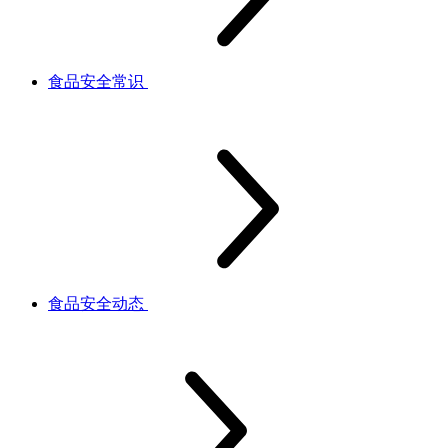
食品安全常识
食品安全动态