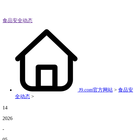
食品安全动态
J9.com官方网站
>
食品安
全动态
>
14
2026
-
05