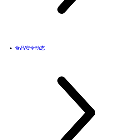
食品安全动态