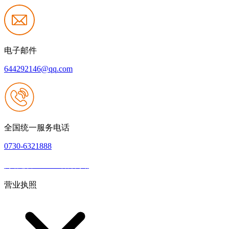
电子邮件
644292146@qq.com
全国统一服务电话
0730-6321888
网站建设：J9.com官方网站
|
网站地图
本网站支持IPV6
营业执照