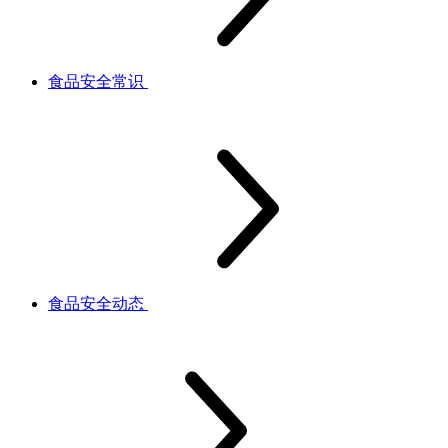
食品安全常识
食品安全动态