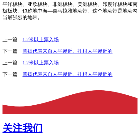
平洋板块、亚欧板块、非洲板块、美洲板块、印度洋板块和南
极板块。也称地中海—喜马拉雅地动带。这个地动带是地动勾
当最强烈的地带。
上一篇：
1.2米以上票入场
下一篇：
阐扬代表来自人平易近、扎根人平易近的
上一篇：
1.2米以上票入场
下一篇：
阐扬代表来自人平易近、扎根人平易近的
关注我们