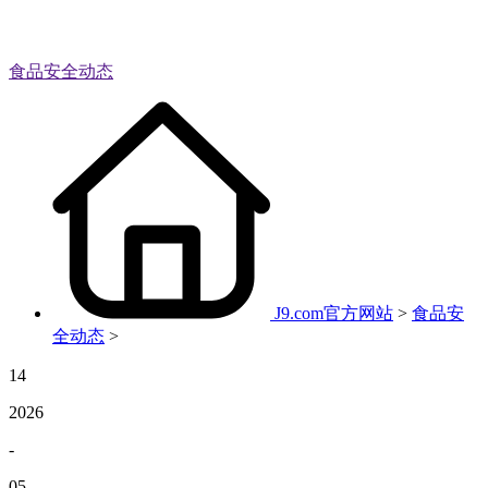
食品安全动态
J9.com官方网站
>
食品安
全动态
>
14
2026
-
05