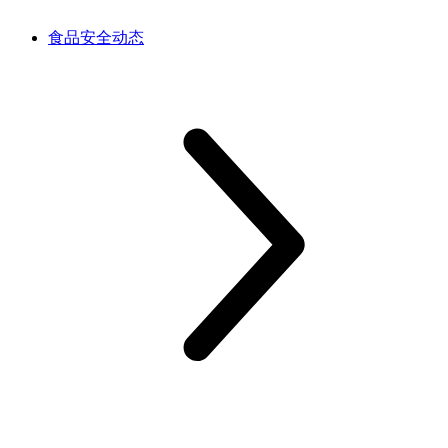
食品安全动态