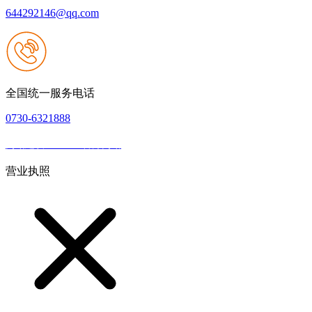
644292146@qq.com
全国统一服务电话
0730-6321888
网站建设：J9.com官方网站
|
网站地图
本网站支持IPV6
营业执照