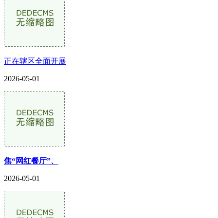
正在辖区全面开展
2026-05-01
焦“网红餐厅”、
2026-05-01