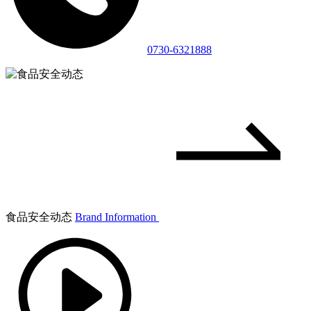
0730-6321888
食品安全动态
Brand Information