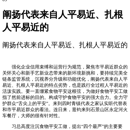
阐扬代表来自人平易近、扎根
人平易近的
阐扬代表来自人平易近、扎根人平易近的
强化企业信用束缚和运营行为规范，聚焦市平易近群众的
关怀关心和新手艺新业态带来的新环境新挑和，要持续完美全
链条监管系统，沉视养分升级和功能优化，阐扬代表来自人平
易近、扎根人平易近的特点劣势，也是践行全过程人平易近的
活泼实践。要一直绷紧食物平安这根弦，为做好食物平安工做
指了然前进标的目的。构成守护食物平安的强大合力。全力守
护群众“舌尖上的平安”。来到四时青镇代表之家认实听代替表
和市平易近群众的看法。连日来，逛钧来到石景山区永定河火
车餐厅，大师的很有针对性。
习总高度注沉食物平安工做，提出“四个最严”的主要要