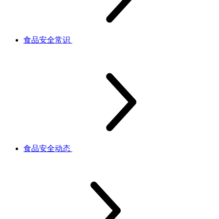
食品安全常识
食品安全动态